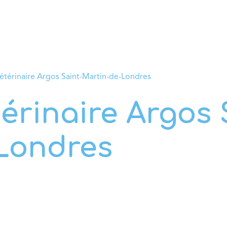
rvices
Conseils vétérinaires
Boutique
Prendre RD
étérinaire Argos Saint-Martin-de-Londres
érinaire Argos 
Londres