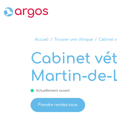
Se rendre au contenu
Accueil
Nos cliniques
Nos se
Accueil
Trouver une clinique
Cabinet v
Cabinet vét
Martin-de-
Actuellement ouvert
Prendre rendez-vous