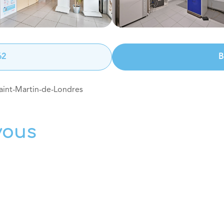
62
B
aint-Martin-de-Londres
vous