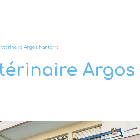
rvices
Conseils vétérinaires
Boutique
Prendre RD
vétérinaire Argos Nanterre
térinaire Argos