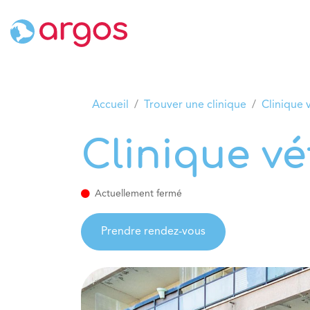
Se rendre au contenu
Accueil
Nos cliniques
Nos se
Accueil
Trouver une clinique
Clinique 
Clinique vé
Actuellement fermé
Prendre rendez-vous