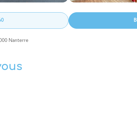
60
B
000
Nanterre
vous