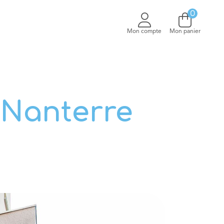
0
V
Mon compte
Mon panier
 Nanterre