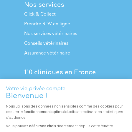
Nos services
Click & Collect
Prendre RDV en ligne
Nos services vétérinaires
Conseils vétérinaires
Assurance vétérinaire
110 cliniques en France
Contacter une clinique
C
GV
•
Plan du site
•