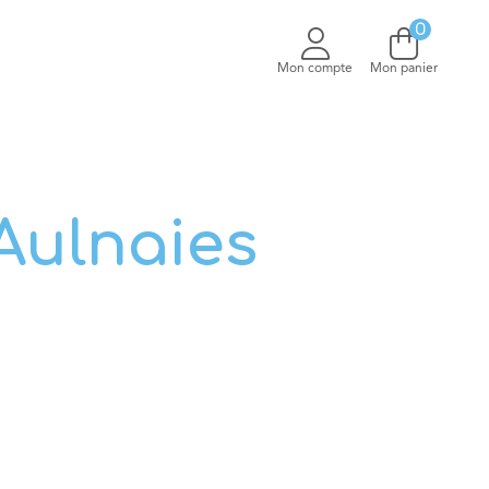
0
V
Mon compte
Mon panier
Aulnaies