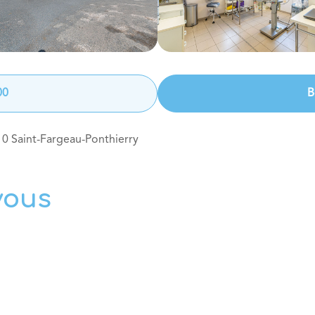
00
B
10
Saint-Fargeau-Ponthierry
vous