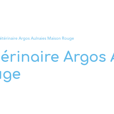
rvices
Conseils vétérinaires
Boutique
Prendre RD
étérinaire Argos Aulnaies Maison Rouge
érinaire Argos 
uge