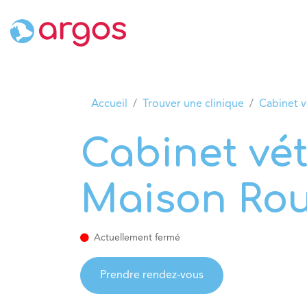
Se rendre au contenu
Accueil
Nos cliniques
Nos se
Accueil
Trouver une clinique
Cabinet v
Cabinet vét
Maison Ro
Actuellement fermé
Prendre rendez-vous