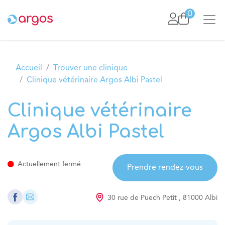
Se rendre au contenu
0
Accueil
Trouver une clinique
Clinique vétérinaire Argos Albi Pastel
Clinique vétérinaire
Argos Albi Pastel
Actuellement fermé
Prendre rendez-vous
30 rue de Puech Petit
,
81000
Albi