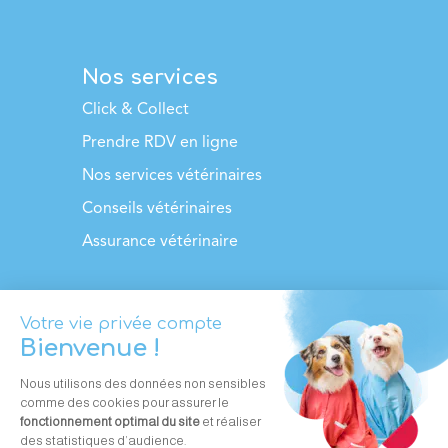
Nos services
Click & Collect
Prendre RDV en ligne
Nos services vétérinaires
Conseils vétérinaires
Assurance vétérinaire
110 cliniques en France
Contacter une clinique