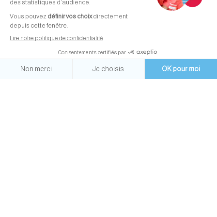
Un suivi nutritionnel
personnalisé
Chez
Argos Vétérinaire
, nous croyons en une
approche préventive et personnalisée de la
nutrition. Nos vétérinaires et assistantes sont à
votre disposition pour :
Évaluer les besoins spécifiques de votre animal.
Recommander le type et la quantité de
nourriture adaptée.
Partager les meilleures pratiques d’alimentation
pour garantir la santé et le bien-être de votre
compagnon.
En conclusion
La clé d’une bonne nutrition repose sur une