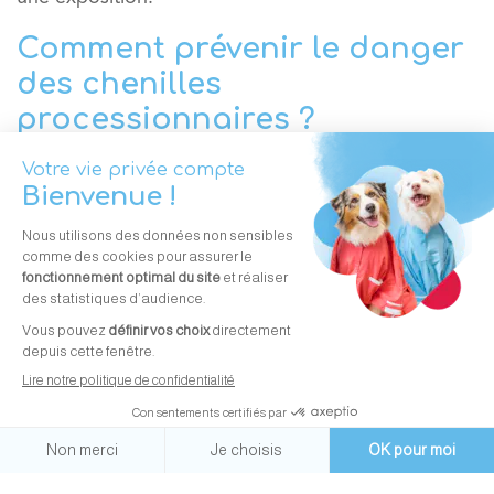
Comment prévenir le danger
des chenilles
processionnaires ?
La prévention est la clé pour protéger votre chien.
Voici quelques conseils pratiques :
Évitez les zones infestées.
Préférez les lieux de
promenade où il n’y a pas de pins ou de
chênes, surtout au printemps.
Inspectez votre jardin.
Si vous avez des pins,
vérifiez régulièrement la présence de nids de
soie. En cas de détection, vous pouvez :
Couper et incinérer les branches infestées.
Utiliser un sac-piège fixé au tronc du pin
pour capturer les chenilles lors de leur